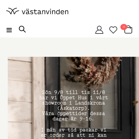
artiklar
0
Växla
Cart
Nav
Sön 9/8 till tis 11/8
har vi Öppet Hus i vårt
showroom i Landskrona
(Äskatorp).
Våra öppettider dessa
dagar är 9-16.
I mån av tid packar vi
er order så att ni kan