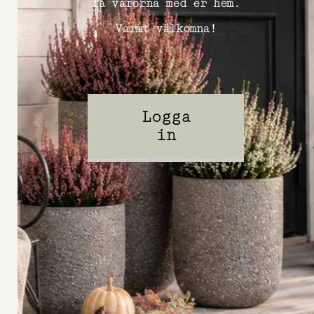
få varorna med er hem.
Varmt välkomna!
Logga
in