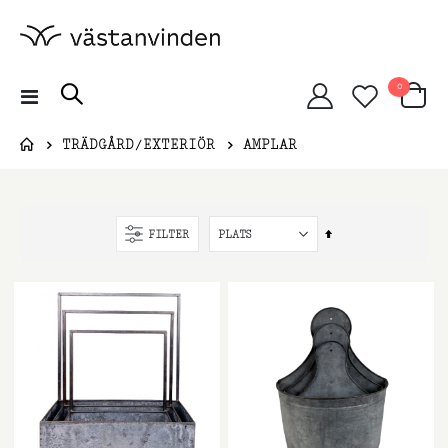
artiklar
0
Växla
Cart
Nav
TRÄDGÅRD/EXTERIÖR
AMPLAR
Sätt
FILTER
fallande
sortering