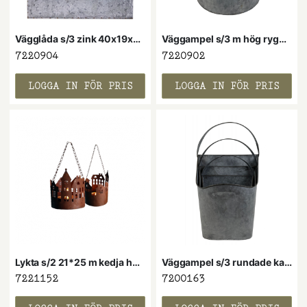
Vägglåda s/3 zink 40x19x49H cm
Väggampel s/3 m hög rygg zink 31x14x37H cm
7220904
7220902
LOGGA IN FÖR PRIS
LOGGA IN FÖR PRIS
Lykta s/2 21*25 m kedja husen
Väggampel s/3 rundade kanter zink 23x13x35H cm
7221152
7200163