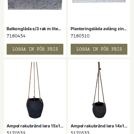
Balkonglåda s/3 rak m liten kant zink 40x18x14H cm
Planteringslåda avlång zink 75x14x14H cm
7180434
7180310
LOGGA IN FÖR PRIS
LOGGA IN FÖR PRIS
Ampel rakubränd lera 15x17H cm
Ampel rakubränd lera 14x14H cm
5170532
5170533