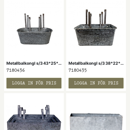
Metallbalkongl s/3 43*25*15H
Metallbalkongl s/3 38*22*16H zinkfärg
7180436
7180435
LOGGA IN FÖR PRIS
LOGGA IN FÖR PRIS