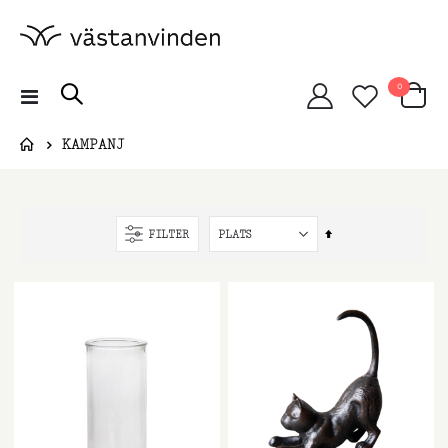
artiklar
0
Växla
Cart
Nav
KAMPANJ
Sätt
FILTER
fallande
sortering