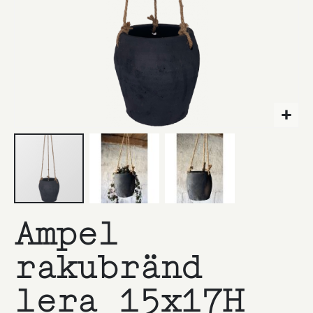
Hoppa
Ampel
till
början
av
rakubränd
bildgalleriet
lera 15x17H