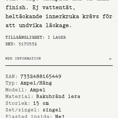
finish. Ej vattentät,
heltäckande innerkruka krävs för
att undvika läckage.
TILLGÄNGLIGHET:
I LAGER
SKU
5170532
MER INFORMATION
Mer
7332488165449
information
Ampel/Häng
Ampel
Rakubränd lera
15 cm
singel
Nej