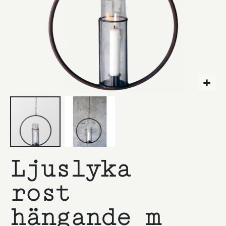
Hoppa
Ljuslyka
till
början
av
rost
bildgalleriet
hängande m