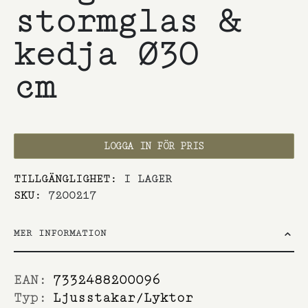
stormglas &
kedja Ø30
cm
LOGGA IN FÖR PRIS
TILLGÄNGLIGHET:
I LAGER
SKU
7200217
MER INFORMATION
Mer
7332488200096
information
Ljusstakar/Lyktor