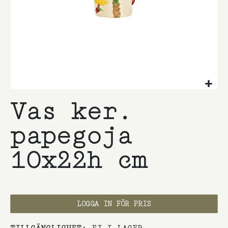
Hoppa
Vas ker.
till
början
av
papegoja
bildgalleriet
10x22h cm
LOGGA IN FÖR PRIS
TILLGÄNGLIGHET:
EJ I LAGER