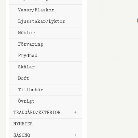
Vaser/Flaskor
Ljusstakar/Lyktor
Möbler
Förvaring
Prydnad
Hoppa
Skålar
till
Doft
början
av
Tillbehör
bildgalleri
Övrigt
TRÄDGÅRD/EXTERIÖR
NYHETER
SÄSONG