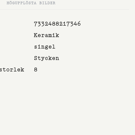
HÖGUPPLÖSTA BILDER
7332488217346
Keramik
singel
Stycken
storlek
8