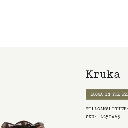
Kruka 
LOGGA IN FÖR PR
et
TILLGÄNGLIGHET
SKU
2250463