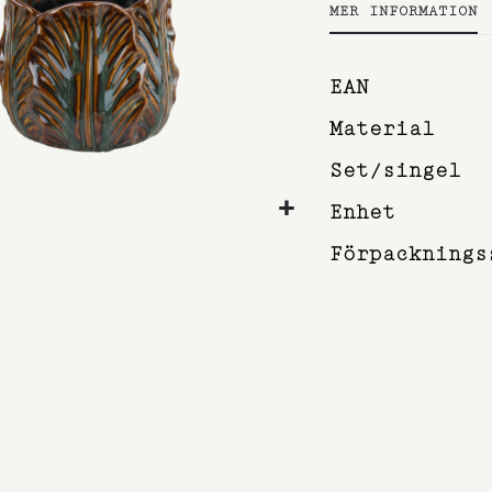
MER INFORMATION
Mer
EAN
information
Material
Set/singel
Enhet
Förpacknings
et