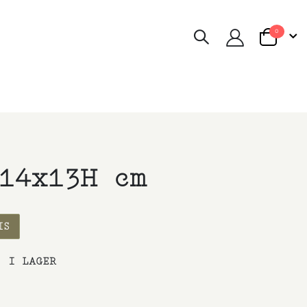
artiklar
0
Cart
14x13H cm
IS
:
I LAGER