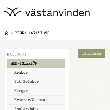
KRUKA 14X13H CM
Tillbaka
KATEGORI
Hoppa
HEM/INTERIÖR
till
Krukor
slutet
av
Fat/Brickor
bildgalleri
Korgar
Kransar/Stommar
Amplar/häng