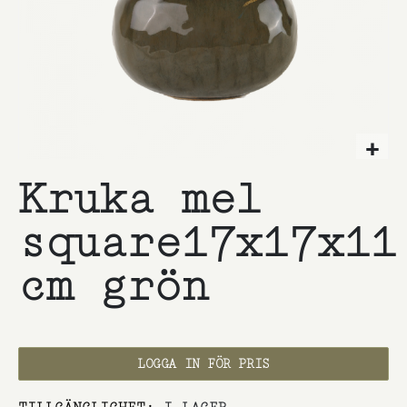
Hoppa
Kruka mel
till
början
av
square17x17x11
bildgalleriet
cm grön
LOGGA IN FÖR PRIS
TILLGÄNGLIGHET:
I LAGER