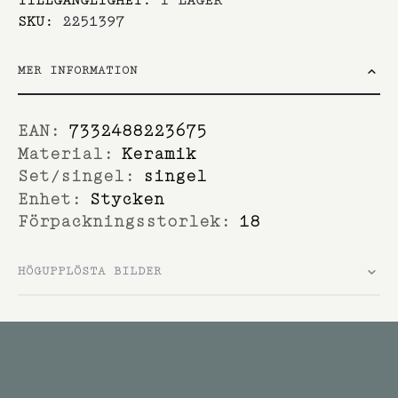
SKU
2251397
MER INFORMATION
Mer
7332488223675
information
Keramik
singel
Stycken
18
HÖGUPPLÖSTA BILDER