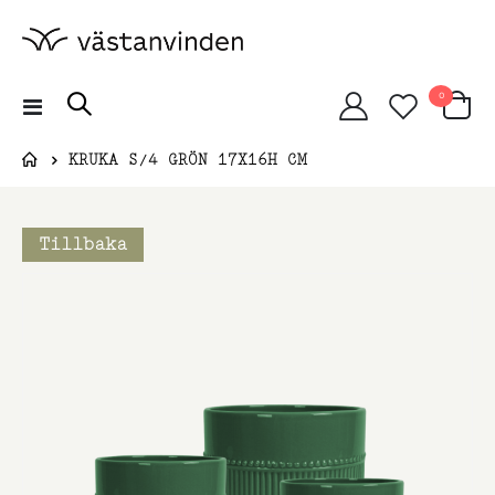
artiklar
0
Växla
Cart
Nav
KRUKA S/4 GRÖN 17X16H CM
Tillbaka
Hoppa
till
slutet
av
bildgalleriet