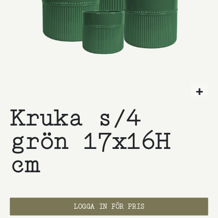
Hoppa
Kruka s/4
till
början
av
grön 17x16H
bildgalleriet
cm
LOGGA IN FÖR PRIS