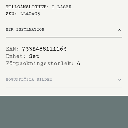
TILLGÄNGLIGHET:
I LAGER
SKU
2240403
MER INFORMATION
Mer
7332488111163
information
Set
6
HÖGUPPLÖSTA BILDER