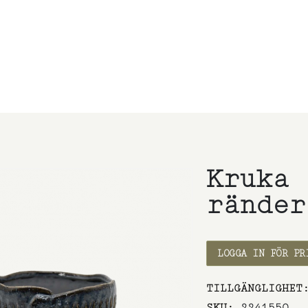
Kruka 
ränder
et
LOGGA IN FÖR PR
TILLGÄNGLIGHET
SKU
2241550