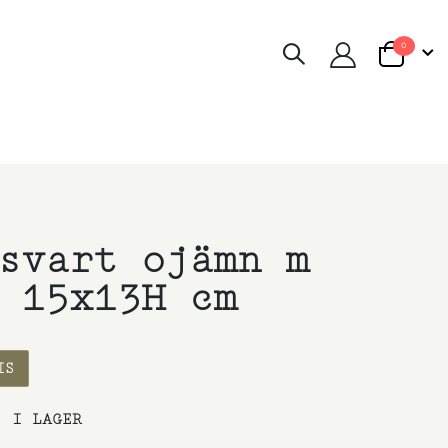
artiklar
0
Cart
svart ojämn m
 15x13H cm
IS
:
I LAGER