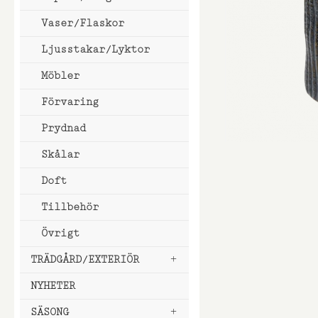
Vaser/Flaskor
Ljusstakar/Lyktor
Möbler
Förvaring
Prydnad
Hoppa
Skålar
till
Doft
början
av
Tillbehör
bildgalleri
Övrigt
TRÄDGÅRD/EXTERIÖR
NYHETER
SÄSONG