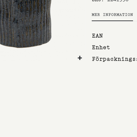
MER INFORMATION
Mer
EAN
information
Enhet
Förpacknings
et