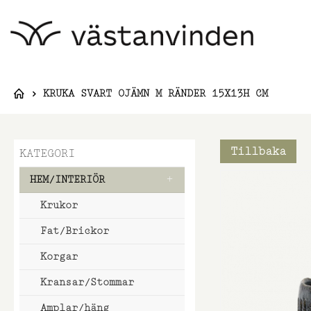
KRUKA SVART OJÄMN M RÄNDER 15X13H CM
Tillbaka
KATEGORI
Hoppa
HEM/INTERIÖR
till
Krukor
slutet
av
Fat/Brickor
bildgalleri
Korgar
Kransar/Stommar
Amplar/häng