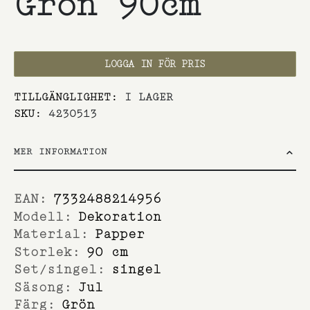
Grön 90cm
LOGGA IN FÖR PRIS
TILLGÄNGLIGHET:
I LAGER
SKU
4230513
MER INFORMATION
Mer
7332488214956
information
Dekoration
Papper
90 cm
singel
Jul
Grön